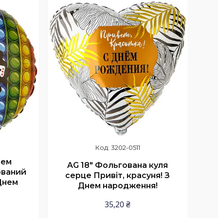
Купити
3202-0511
нем
AG 18" Фольгована куля
ований
серце Привіт, красуня! З
Днем
Днем народження!
35,20 ₴