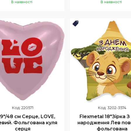
В наявності
В наявності
Купити
Купити
Новинка
220571
3202-3574
19"/48 см Серце, LOVE,
Flexmetal 18"Зірка 
вий. Фольгована куля
народження Лев пов
серця
фольгована