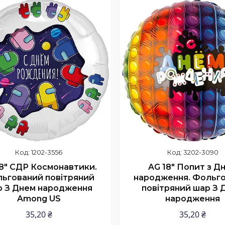
Купити
Купити
1202-3556
3202-3090
18" СДР Космонавтики.
AG 18" Попит з Д
ьгований повітряний
народження. Фольг
р З Днем народження
повітряний шар З 
Among US
народження
35,20 ₴
35,20 ₴