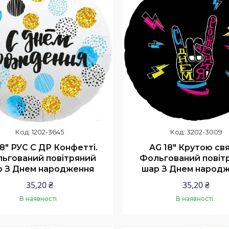
1202-3645
3202-3009
8" РУС С ДР Конфетті.
AG 18" Крутою свя
ьгований повітряний
Фольгований повіт
р З Днем народження
шар З Днем народ
35,20 ₴
35,20 ₴
В наявності
В наявності