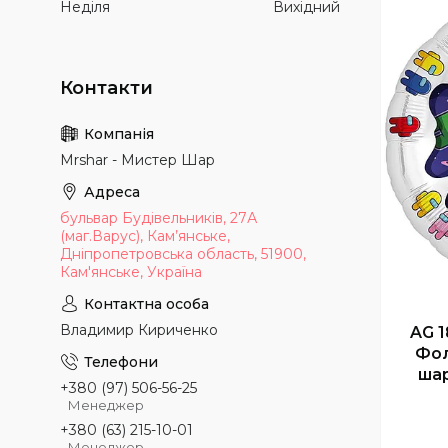
Неділя
Вихідний
Mrshar - Мистер Шар
бульвар Будівельників, 27А
(маг.Варус), Кам’янське,
Дніпропетровська область, 51900,
Кам'янське, Україна
Владимир Кириченко
AG 
Фол
ша
+380 (97) 506-56-25
Менеджер
+380 (63) 215-10-01
Менеджер