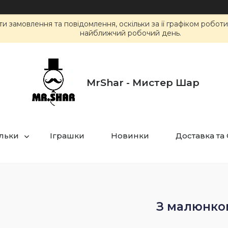
 замовлення та повідомлення, оскільки за її графіком робот
найближчий робочий день.
MrShar - Мистер Шар
ульки
Іграшки
Новинки
Доставка та
З малюнко