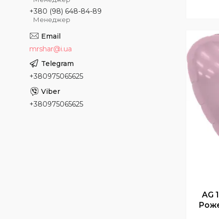
+380 (98) 648-84-89
Менеджер
mrshar@i.ua
+380975065625
+380975065625
AG 
Роже