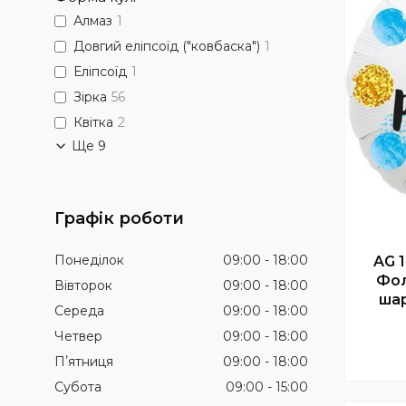
Алмаз
1
Довгий еліпсоїд ("ковбаска")
1
Еліпсоїд
1
Зірка
56
Квітка
2
Ще 9
Графік роботи
Понеділок
09:00
18:00
AG 1
Фол
Вівторок
09:00
18:00
ша
Середа
09:00
18:00
Четвер
09:00
18:00
Пʼятниця
09:00
18:00
Субота
09:00
15:00