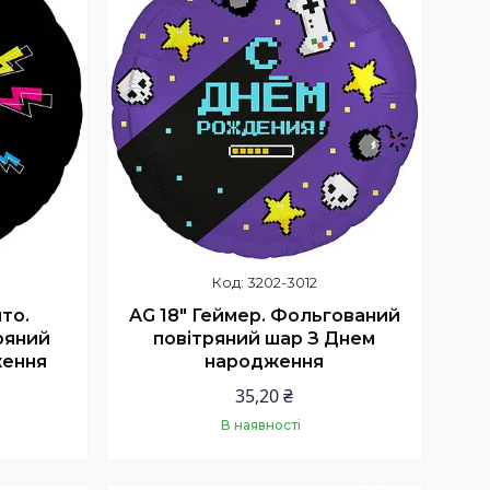
3202-3012
то.
AG 18" Геймер. Фольгований
ряний
повітряний шар З Днем
ження
народження
35,20 ₴
В наявності