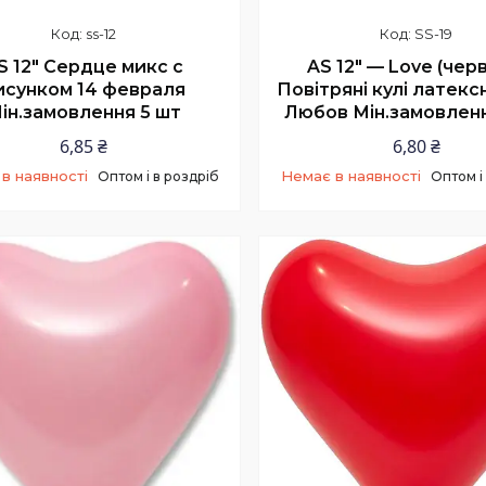
ss-12
SS-19
S 12" Cердце микс с
AS 12" — Love (черв
исунком 14 февраля
Повітряні кулі латекс
ін.замовлення 5 шт
Любов Мін.замовленн
6,85 ₴
6,80 ₴
в наявності
Немає в наявності
Оптом і в роздріб
Оптом і
+380 (97) 506-56-25
+380 (97) 506-56-25
Менеджер
Менеджер