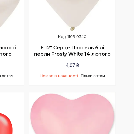
1105-0340
асорті
Е 12" Серце Пастель білі
ютого
перли Frosty White 14 лютого
4,07 ₴
Немає в наявності
и оптом
Тільки оптом
+380 (97) 506-56-25
Менеджер