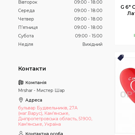
Вівторок
09:00
18:00
G 6" 
Середа
09:00
18:00
Ла
Четвер
09:00
18:00
Пʼятниця
09:00
18:00
Субота
09:00
15:00
Неділя
Вихідний
Нови
Mrshar - Мистер Шар
бульвар Будівельників, 27А
(маг.Варус), Кам’янське,
Дніпропетровська область, 51900,
Кам'янське, Україна