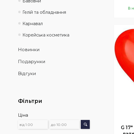
Бавовни
В 
Гелій та обладнання
Карнавал
Корейська косметика
Новинки
Подарунки
Відгуки
Фільтри
Ціна
G 17
лате