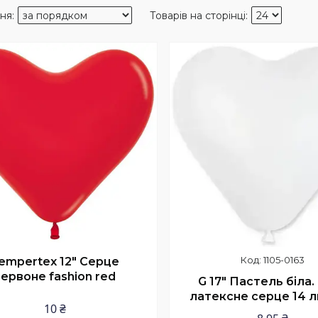
нка
1105-0163
empertex 12" Серце
червоне fashion red
G 17" Пастель біла.
латексне серце 14 
10 ₴