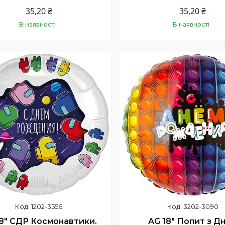
35,20 ₴
35,20 ₴
В наявності
В наявності
Купити
Купити
1202-3556
3202-3090
18" СДР Космонавтики.
AG 18" Попит з Д