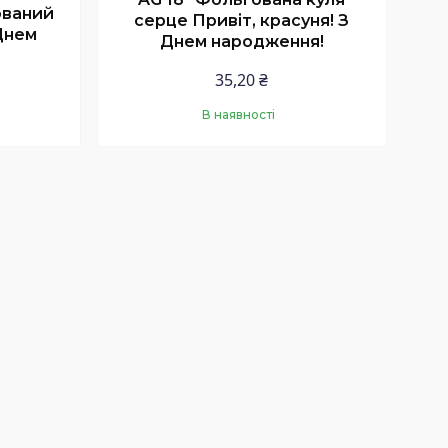
ований
серце Привіт, красуня! З
Днем
Днем народження!
35,20 ₴
В наявності
Купити