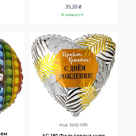
35,20 ₴
В наявності
Купити
3202-0511
нем
AG 18" Фольгована куля