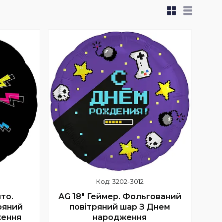
3202-3012
то.
AG 18" Геймер. Фольгований
ряний
повітряний шар З Днем
ження
народження