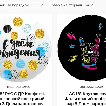
1202-3645
3202-3009
8" РУС С ДР Конфетті.
AG 18" Крутою свя
ьгований повітряний
Фольгований повіт
р З Днем народження
шар З Днем народ