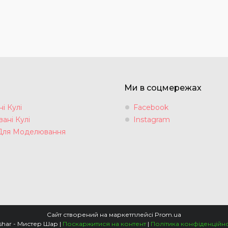
Ми в соцмережах
і Кулі
Facebook
ані Кулі
Instagram
Для Моделювання
Сайт створений на маркетплейсі
Prom.ua
Mrshar - Мистер Шар |
Поскаржитися на контент
|
Політика конфіденційно