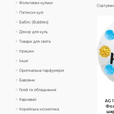
Фольговані кульки
Латексні кулі
Баблс (Bubbles)
Декор для куль
Товари для свята
Іграшки
Інше
Оригінальна парфумерія
Бавовни
Гелій та обладнання
Карнавал
AG 1
Фол
Корейська косметика
ша