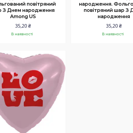
ьгований повітряний
народження. Фольг
р З Днем народження
повітряний шар З 
Among US
народження
35,20 ₴
35,20 ₴
В наявності
В наявності
Купити
Купити