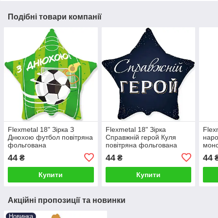
Подібні товари компанії
Flexmetal 18" Зірка З
Flexmetal 18" Зірка
Flex
Днюхою футбол повітряна
Справжній герой Куля
наро
фольгована
повітряна фольгована
монс
фол
44
44
44
₴
₴
Купити
Купити
Акційні пропозиції та новинки
Новинка