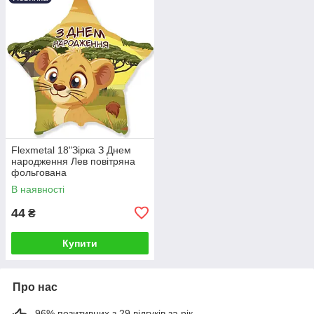
Flexmetal 18"Зірка З Днем
народження Лев повітряна
фольгована
В наявності
44
₴
Купити
Про нас
96% позитивних з 29 відгуків за рік