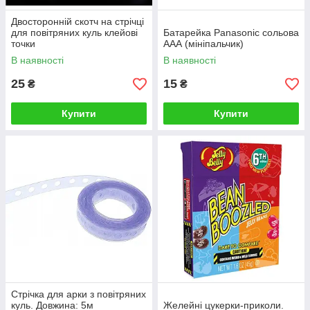
Двосторонній скотч на стрічці
для повітряних куль клейові
Батарейка Panasonic сольова
точки
ААА (мініпальчик)
В наявності
В наявності
25
15
₴
₴
Купити
Купити
Стрічка для арки з повітряних
куль. Довжина: 5м
Желейні цукерки-приколи.