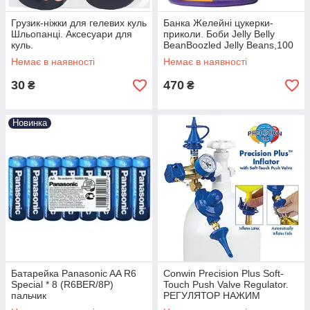
Грузик-ніжки для гелевих куль
Банка Желейні цукерки-
Шльопанці. Аксесуари для
приколи. Боби Jelly Belly
куль.
BeanBoozled Jelly Beans,100
рр.
Немає в наявності
Немає в наявності
30
470
₴
₴
Новинка
Батарейка Panasonic AA R6
Conwin Precision Plus Soft-
Special * 8 (R6BER/8P)
Touch Push Valve Regulator.
пальчик
РЕГУЛЯТОР НАЖИМ
КЛАПАНА