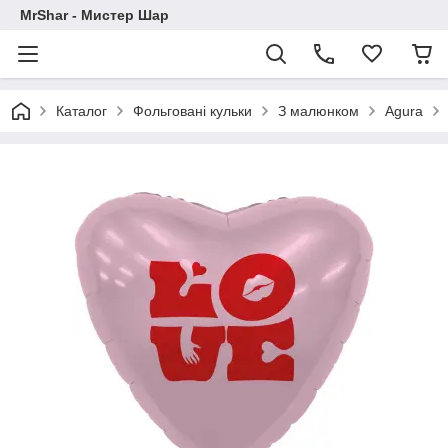
MrShar - Мистер Шар
Каталог
Фольговані кульки
З малюнком
Agura