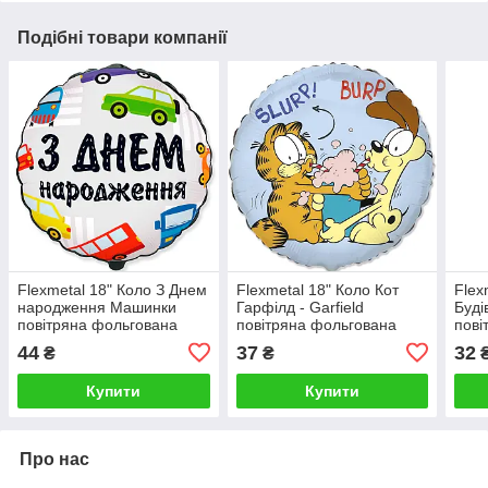
Подібні товари компанії
Flexmetal 18" Коло З Днем
Flexmetal 18" Коло Кот
Flex
народження Машинки
Гарфілд - Garfield
Буді
повітряна фольгована
повітряна фольгована
пові
44
37
32
₴
₴
Купити
Купити
Про нас