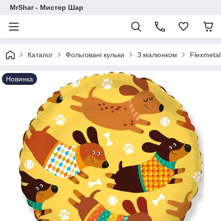
MrShar - Мистер Шар
Каталог
Фольговані кульки
З малюнком
Flexmetal
Новинка