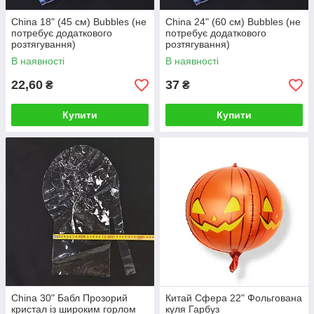
China 18" (45 см) Bubbles (не
China 24" (60 см) Bubbles (не
потребує додаткового
потребує додаткового
розтягування)
розтягування)
В наявності
В наявності
22,60
37
₴
₴
Купити
Купити
China 30" Бабл Прозорий
Китай Сфера 22" Фольгована
кристал із широким горлом
куля Гарбуз