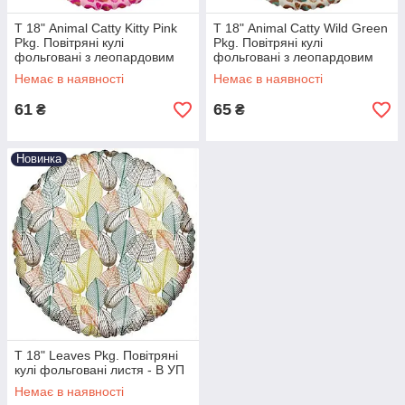
Т 18" Animal Catty Kitty Pink
Т 18" Animal Catty Wild Green
Pkg. Повітряні кулі
Pkg. Повітряні кулі
фольговані з леопардовим
фольговані з леопардовим
принтом - В УП
принтом - В УП
Немає в наявності
Немає в наявності
61
65
₴
₴
Новинка
Т 18" Leaves Pkg. Повітряні
кулі фольговані листя - В УП
Немає в наявності