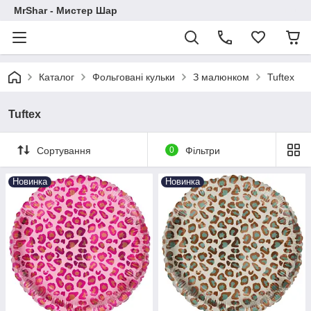
MrShar - Мистер Шар
Каталог
Фольговані кульки
З малюнком
Tuftex
Tuftex
Сортування
0
Фільтри
Новинка
Новинка