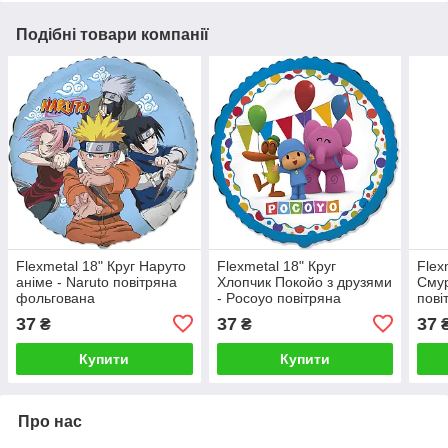
Подібні товари компанії
Flexmetal 18" Круг Наруто
Flexmetal 18" Круг
Flex
аніме - Naruto повітряна
Хлопчик Покойо з друзями
Сму
фольгована
- Pocoyo повітряна
пові
фольгована
37
37
37
₴
₴
Купити
Купити
Про нас