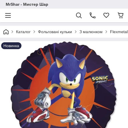
MrShar - Мистер Шар
Каталог
Фольговані кульки
З малюнком
Flexmetal
Новинка