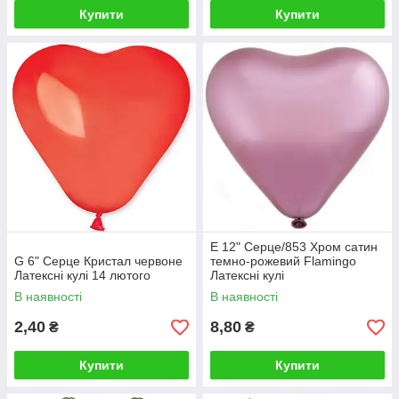
Купити
Купити
Е 12" Серце/853 Хром сатин
G 6" Серце Кристал червоне
темно-рожевий Flamingo
Латексні кулі 14 лютого
Латексні кулі
В наявності
В наявності
2,40
8,80
₴
₴
Купити
Купити