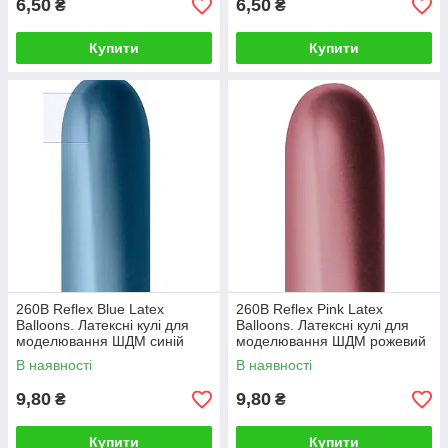
6,50
6,50
₴
₴
Купити
Купити
260B Reflex Blue Latex
260B Reflex Pink Latex
Balloons. Латексні кулі для
Balloons. Латексні кулі для
моделювання ШДМ синій
моделювання ШДМ рожевий
хром
хром
В наявності
В наявності
9,80
9,80
₴
₴
Купити
Купити