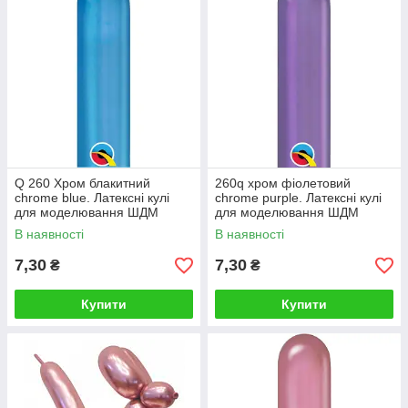
Q 260 Хром блакитний
260q хром фіолетовий
chrome blue. Латексні кулі
chrome purple. Латексні кулі
для моделювання ШДМ
для моделювання ШДМ
блакитний хром
фіолетовий хром
В наявності
В наявності
7,30
7,30
₴
₴
Купити
Купити