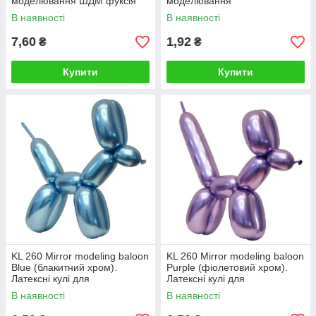
моделювання ШДМ фуксія
моделювання
хром
В наявності
В наявності
7,60
1,92
₴
₴
Купити
Купити
KL 260 Mirror modeling baloon
KL 260 Mirror modeling baloon
Blue (блакитний хром).
Purple (фіолетовий хром).
Латексні кулі для
Латексні кулі для
моделювання ШДМ
моделювання ШДМ
В наявності
В наявності