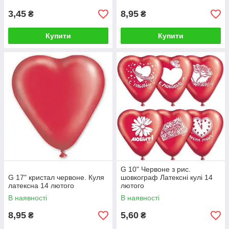
3,45
8,95
₴
₴
Купити
Купити
G 10" Червоне з рис.
G 17" кристал червоне. Куля
шовкограф Латексні кулі 14
латексна 14 лютого
лютого
В наявності
В наявності
8,95
5,60
₴
₴