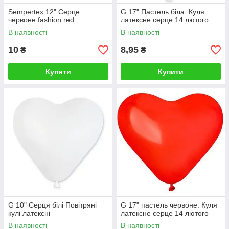
Sempertex 12" Серце
G 17" Пастель біла. Куля
червоне fashion red
латексне серце 14 лютого
В наявності
В наявності
10
8,95
₴
₴
Купити
Купити
G 10" Серця білі Повітряні
G 17" пастель червоне. Куля
кулі латексні
латексне серце 14 лютого
В наявності
В наявності