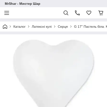
MrShar - Мистер Шар
Каталог
Латексні кулі
Серця
G 17" Пастель біла.