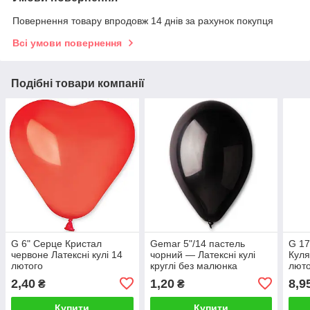
Повернення товару впродовж 14 днів за рахунок покупця
Всі умови повернення
Подібні товари компанії
G 6" Серце Кристал
Gemar 5"/14 пастель
G 17
червоне Латексні кулі 14
чорний — Латексні кулі
Куля
лютого
круглі без малюнка
люто
2,40
1,20
8,9
₴
₴
Купити
Купити