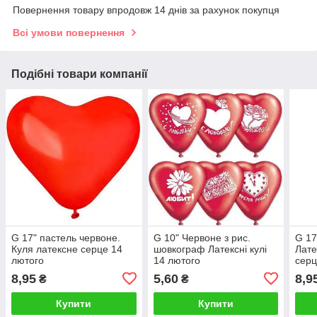
Повернення товару впродовж 14 днів за рахунок покупця
Всі умови повернення
Подібні товари компанії
G 17" пастель червоне.
G 10" Червоне з рис.
G 17
Куля латексне серце 14
шовкограф Латексні кулі
Лате
лютого
14 лютого
серц
Мін.
8,95
5,60
8,9
₴
₴
Купити
Купити