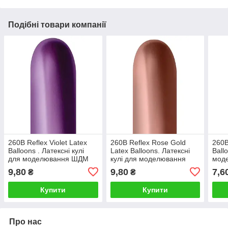
Подібні товари компанії
260B Reflex Violet Latex
260B Reflex Rose Gold
260B
Balloons . Латексні кулі
Latex Balloons. Латексні
Ball
для моделювання ШДМ
кулі для моделювання
мод
фіолетовий хром
ШДМ рожеве золото
фукс
9,80
9,80
7,6
₴
₴
Купити
Купити
Про нас