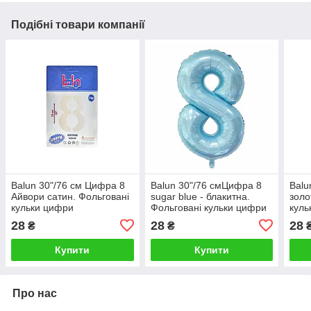
Подібні товари компанії
Balun 30"/76 см Цифра 8
Balun 30"/76 смЦифра 8
Balu
Айвори сатин. Фольговані
sugar blue - блакитна.
золо
кульки цифри
Фольговані кульки цифри
куль
28
28
28
₴
₴
Купити
Купити
Про нас