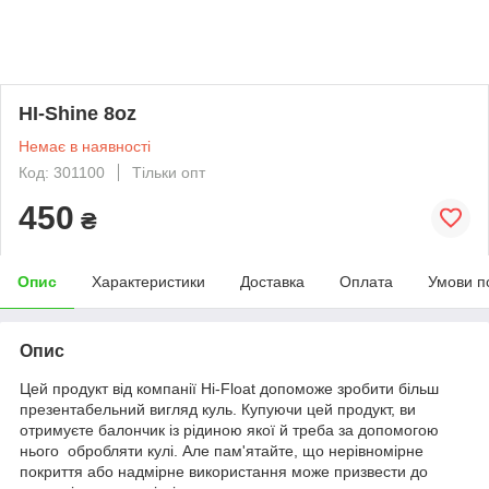
HI-Shine 8oz
Немає в наявності
Код: 301100
Тільки опт
450
₴
Опис
Характеристики
Доставка
Оплата
Умови п
Опис
Цей продукт від компанії Hi-Float допоможе зробити більш
презентабельний вигляд куль. Купуючи цей продукт, ви
отримуєте балончик із рідиною якої й треба за допомогою
нього обробляти кулі. Але пам'ятайте, що нерівномірне
покриття або надмірне використання може призвести до