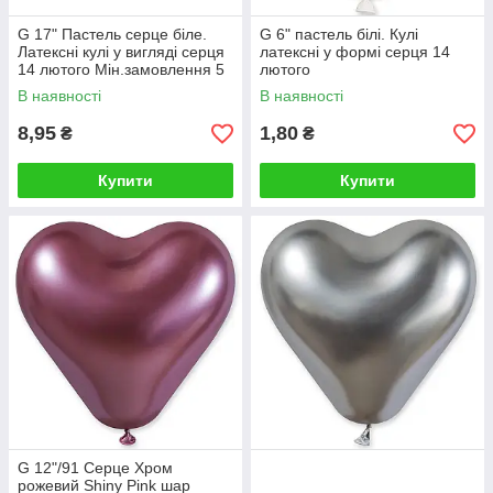
G 17" Пастель серце біле.
G 6" пастель білі. Кулі
Латексні кулі у вигляді серця
латексні у формі серця 14
14 лютого Мін.замовлення 5
лютого
шт
В наявності
В наявності
8,95
1,80
₴
₴
Купити
Купити
G 12"/91 Серце Хром
рожевий Shiny Pink шар