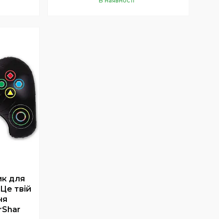
В наявності
Купити
ик для
Це твій
ня
rShar