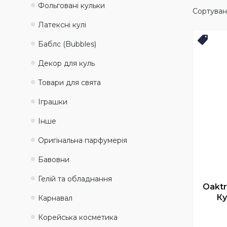
Фольговані кульки
Латексні кулі
Нови
Баблс (Bubbles)
Декор для куль
Товари для свята
Іграшки
Інше
Оригінальна парфумерія
Бавовни
Гелій та обладнання
Oaktr
Ку
Карнавал
Корейська косметика