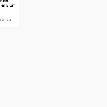
сные
ня 5 шт
и оптом