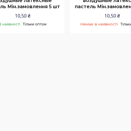
здушные латексные
воздушные латек
ль Мін.замовлення 5 шт
пастель Мін.замовлен
10,50 ₴
10,50 ₴
Немає в наявності
В наявності
Тільки оптом
Тільк
+380 (97) 506-56-25
Купити
Менеджер