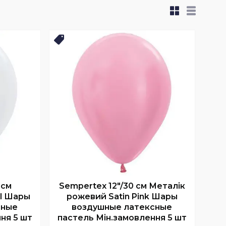
Новинка
 см
Sempertex 12"/30 см Металік
rl Шары
рожевий Satin Pink Шары
сные
воздушные латексные
ня 5 шт
пастель Мін.замовлення 5 шт