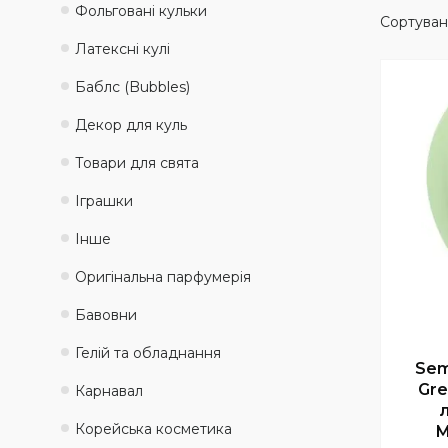
Фольговані кульки
Латексні кулі
Баблс (Bubbles)
Декор для куль
Товари для свята
Іграшки
Інше
Оригінальна парфумерія
Бавовни
Гелій та обладнання
Sem
Gr
Карнавал
Корейська косметика
М