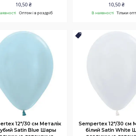
10,50 ₴
10,50 ₴
наявності
Оптом і в роздріб
В наявності
Тільки оп
Купити
Купити
нка
Новинка
rtex 12"/30 см Металік
Sempertex 12"/30 см 
убий Satin Blue Шары
білий Satin White