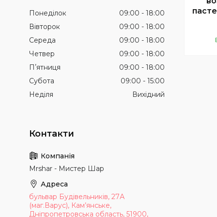
во
пасте
Понеділок
09:00
18:00
Вівторок
09:00
18:00
Середа
09:00
18:00
Четвер
09:00
18:00
Пʼятниця
09:00
18:00
Субота
09:00
15:00
Неділя
Вихідний
Mrshar - Мистер Шар
бульвар Будівельників, 27А
(маг.Варус), Кам’янське,
Дніпропетровська область, 51900,