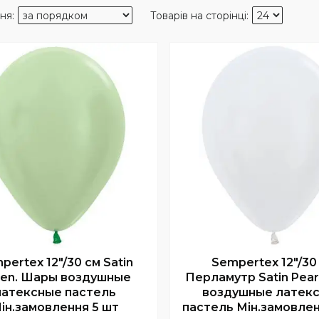
pertex 12"/30 см Satin
Sempertex 12"/30
een. Шары воздушные
Перламутр Satin Pea
латексные пастель
воздушные латек
ін.замовлення 5 шт
пастель Мін.замовлен