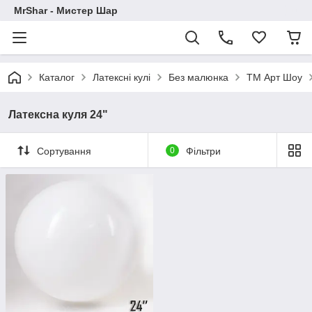
MrShar - Мистер Шар
Каталог
Латексні кулі
Без малюнка
ТМ Арт Шоу
Латексна куля 24"
Сортування
0
Фільтри