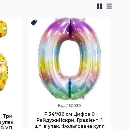
Новинка
130030
F 34"/86 см Цифра 0
. Три
Райдужні іскри, Градієнт, 1
 упак.
шт. в упак. Фольгована куля
 В УП