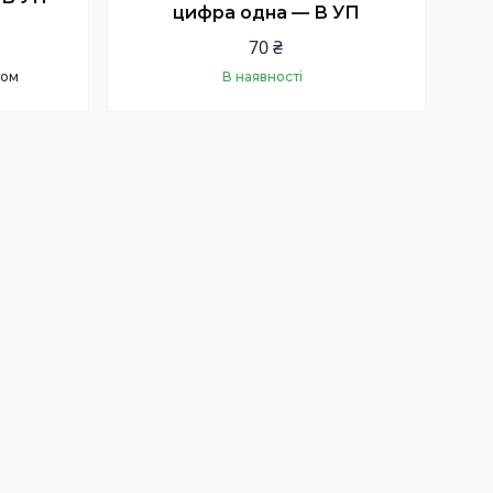
цифра одна — В УП
70 ₴
том
В наявності
Купити