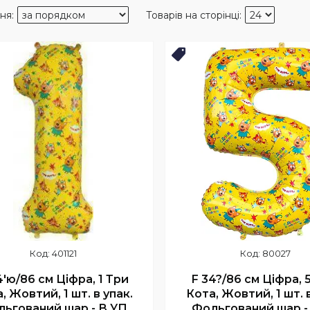
нка
Новинка
401121
80027
4'ю/86 см Ціфра, 1 Три
F 34?/86 см Ціфра, 5
, Жовтий, 1 шт. в упак.
Кота, Жовтий, 1 шт. в
ьгований шар - В УП
Фольгований шар -