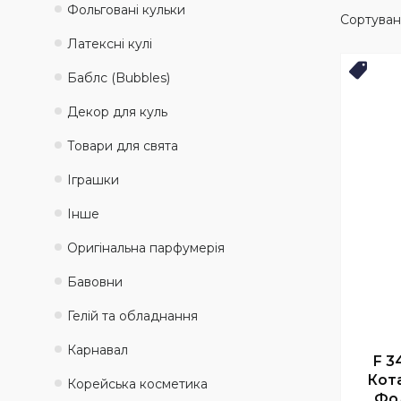
Фольговані кульки
Латексні кулі
Нови
Баблс (Bubbles)
Декор для куль
Товари для свята
Іграшки
Інше
Оригінальна парфумерія
Бавовни
Гелій та обладнання
Карнавал
F 3
Кота
Корейська косметика
Фол