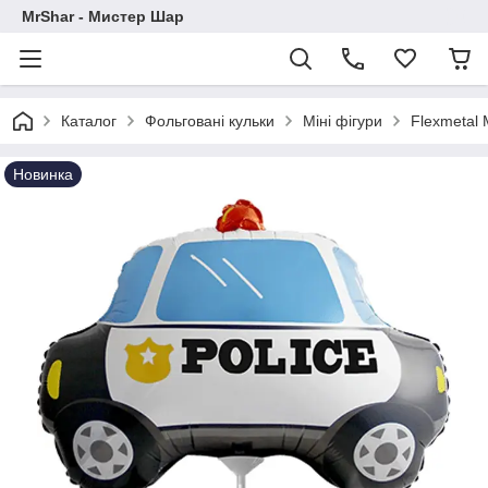
MrShar - Мистер Шар
Каталог
Фольговані кульки
Міні фігури
Flexmetal
Новинка