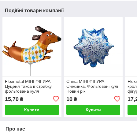
Подібні товари компанії
Flexmetal МІНІ ФІГУРА
China МІНІ ФІГУРА
Flex
Цуценя такса в стрибку
Сніжинка. Фольговані кулі
крол
фольгована куля
Новий рік
фігу
15,70
10
17,
₴
₴
Купити
Купити
Про нас