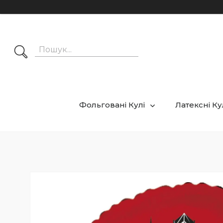
Фольговані Кулі
Латексні К