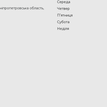
Середа
Дніпропетровська область,
Четвер
Пʼятниця
Субота
Неділя