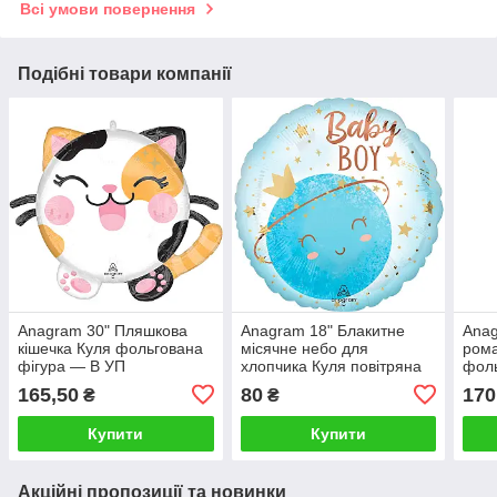
Всі умови повернення
Подібні товари компанії
Anagram 30" Пляшкова
Anagram 18" Блакитне
Anag
кішечка Куля фольгована
місячне небо для
ром
фігура — В УП
хлопчика Куля повітряна
фоль
фольгована - В УП
УП
165,50
80
170
₴
₴
Купити
Купити
Акційні пропозиції та новинки