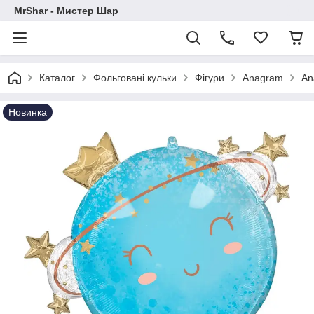
MrShar - Мистер Шар
Каталог
Фольговані кульки
Фігури
Anagram
An
Новинка