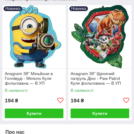
Новинка
Новинка
Аnagram 38" Міньйони в
Аnagram 38" Щенячий
Голлівуді - Minions Куля
патруль Діно - Paw Patrol
фольгована — В УП
Куля фольгована — В УП
В наявності
В наявності
194
194
₴
₴
Купити
Купити
Про нас