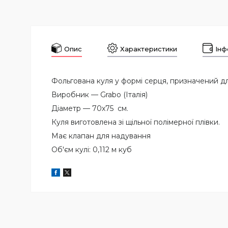
Опис
Характеристики
Інф
Фольгована куля у формі серця, призначений д
Виробник — Grabo (Італія)
Діаметр — 70х75 см.
Куля виготовлена зі щільної полімерної плівки.
Має клапан для надування
Об'єм кулі: 0,112 м куб