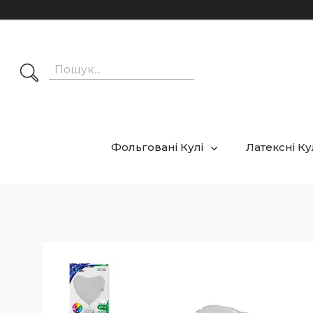
Фольговані Кулі
Латексні К