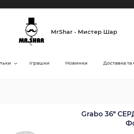
MrShar - Мистер Шар
ульки
Іграшки
Новинки
Доставка та
Grabo 36" СЕР
Ф