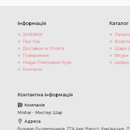
Інформація
Каталог
ЗНИЖКИ
Латексн
Про Нас
Фольгов
Доставка та Оплата
Шари 
Повернення
Фігури
Надув Повітряних Куль
Цифри
Контакти
Mrshar - Мистер Шар
бульвар Будівельників, 27А (маг.Варус), Кам’янське, 