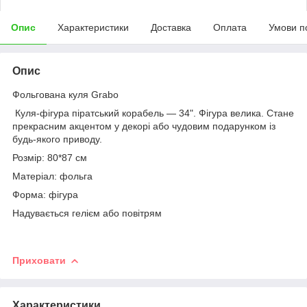
Опис
Характеристики
Доставка
Оплата
Умови п
Опис
Фольгована куля Grabo
Куля-фігура піратський корабель — 34". Фігура велика. Стане
прекрасним акцентом у декорі або чудовим подарунком із
будь-якого приводу.
Розмір: 80*87 см
Матеріал: фольга
Форма: фігура
Надувається гелієм або повітрям
Приховати
Характеристики