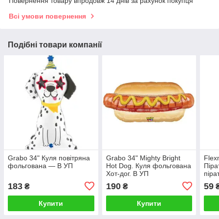
Повернення товару впродовж 14 днів за рахунок покупця
Всі умови повернення
Подібні товари компанії
Grabo 34" Куля повітряна
Grabo 34" Mighty Bright
Flex
фольгована — В УП
Hot Dog. Куля фольгована
Піра
Хот-дог. В УП
піра
— В
183
190
59
₴
₴
Купити
Купити