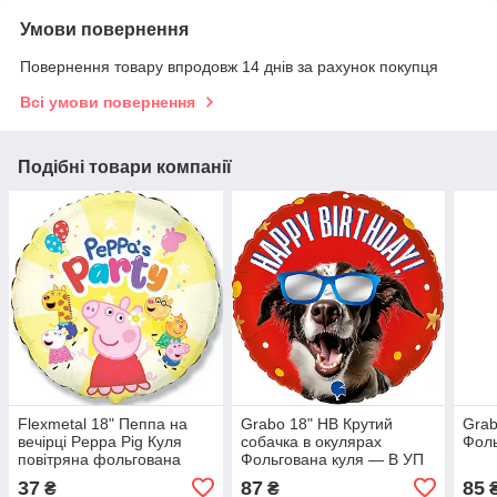
Умови повернення
Повернення товару впродовж 14 днів за рахунок покупця
Всі умови повернення
Подібні товари компанії
Flexmetal 18" Пеппа на
Grabo 18" НВ Крутий
Grab
вечірці Peppa Pig Куля
собачка в окулярах
Фоль
повітряна фольгована
Фольгована куля — В УП
37
87
85
₴
₴