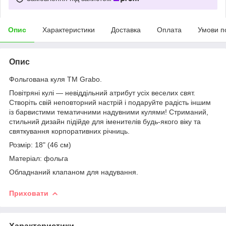
Опис
Характеристики
Доставка
Оплата
Умови п
Опис
Фольгована куля ТМ Grabo.
Повітряні кулі — невіддільний атрибут усіх веселих свят.
Створіть свій неповторний настрій і подаруйте радість іншим
із барвистими тематичними надувними кулями! Стриманий,
стильний дизайн підійде для іменителів будь-якого віку та
святкування корпоративних річниць.
Розмір: 18" (46 см)
Матеріал: фольга
Обладнаний клапаном для надування.
Приховати