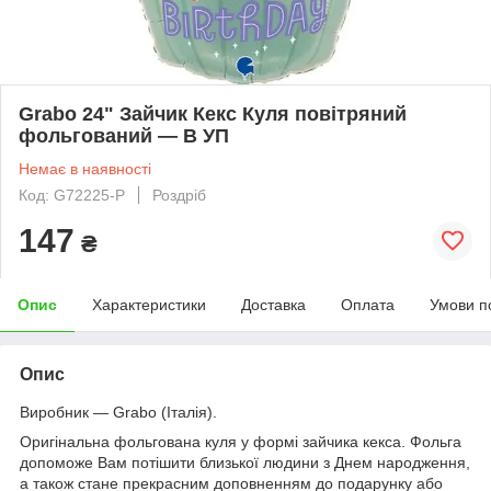
Grabo 24" Зайчик Кекс Куля повітряний
фольгований — В УП
Немає в наявності
Код: G72225-P
Роздріб
147
₴
Опис
Характеристики
Доставка
Оплата
Умови п
Опис
Виробник — Grabo
(Італія).
Оригінальна фольгована куля у формі зайчика кекса. Фольга
допоможе Вам потішити близької людини з Днем народження,
а також стане прекрасним доповненням до подарунку або