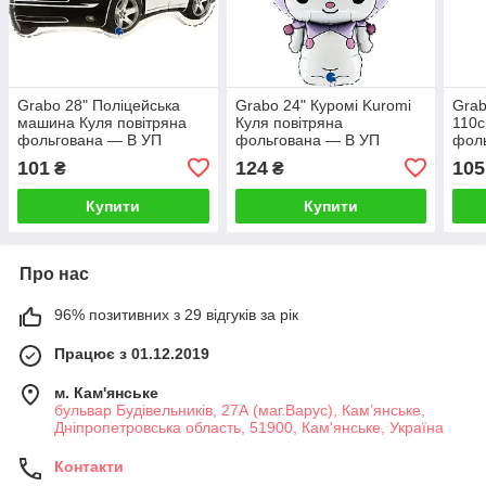
Grabo 28" Поліцейська
Grabo 24" Куромі Kuromi
Grab
машина Куля повітряна
Куля повітряна
110c
фольгована — В УП
фольгована — В УП
фоль
— В
101
124
105
₴
₴
Купити
Купити
Про нас
96% позитивних з 29 відгуків за рік
Працює з 01.12.2019
м. Кам'янське
бульвар Будівельників, 27А (маг.Варус), Кам’янське,
Дніпропетровська область, 51900, Кам'янське, Україна
Контакти