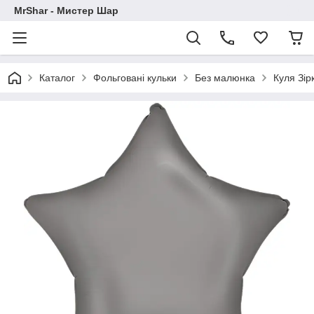
MrShar - Мистер Шар
Каталог
Фольговані кульки
Без малюнка
Куля Зір