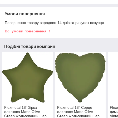
Умови повернення
Повернення товару впродовж 14 днів за рахунок покупця
Всі умови повернення
Подібні товари компанії
Flexmetal 18" Зірка
Flexmetal 18" Серце
Flex
оливкова Matte Olive
оливкове Matte Olive
димч
Green Фольгований шар
Green Фольгований шар
Vint