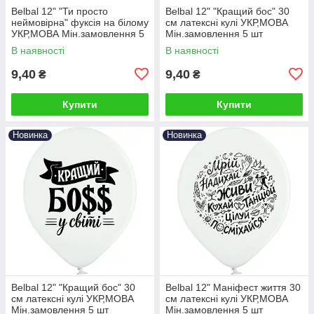
Belbal 12" "Ти просто
Belbal 12" "Кращий бос" 30
неймовірна" фуксія на білому
см латексні кулі УКР,МОВА
УКР,МОВА Мін.замовлення 5
Мін.замовлення 5 шт
шт
В наявності
В наявності
9,40
9,40
₴
₴
Купити
Купити
Новинка
Новинка
Belbal 12" "Кращий бос" 30
Belbal 12" Маніфест життя 30
см латексні кулі УКР,МОВА
см латексні кулі УКР,МОВА
Мін.замовлення 5 шт
Мін.замовлення 5 шт