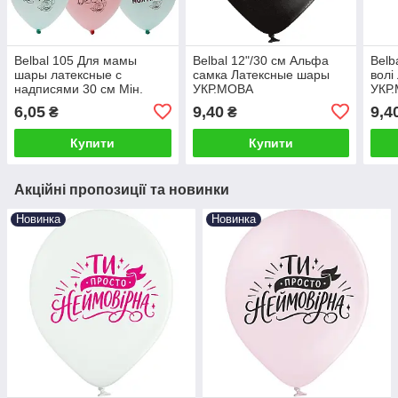
Belbal 105 Для мамы
Belbal 12"/30 см Альфа
Belb
шары латексные с
самка Латексные шары
волі
надписями 30 см Мін.
УКР.МОВА
УКР
замовлення 5 шт
Мін.замовлення 5 шт
Мін.
6,05
9,40
9,4
₴
₴
Купити
Купити
Акційні пропозиції та новинки
Новинка
Новинка