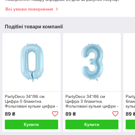
Всі умови повернення
Подібні товари компанії
PartyDeco 34"/86 см
PartyDeco 34"/86 см
Part
Цифра 0 блакитна.
Цифра 3 блакитна.
блак
Фольговані кульки цифри -
Фольговані кульки цифри -
куль
В УП
В УП
89
89
89
₴
₴
Купити
Купити