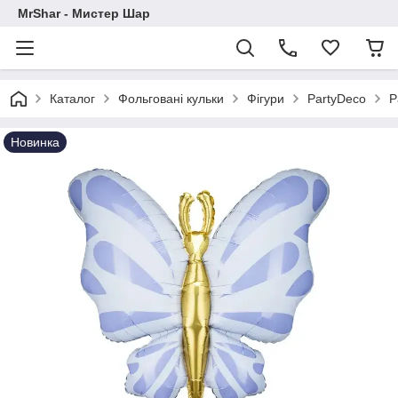
MrShar - Мистер Шар
Каталог
Фольговані кульки
Фігури
PartyDeco
P
Новинка