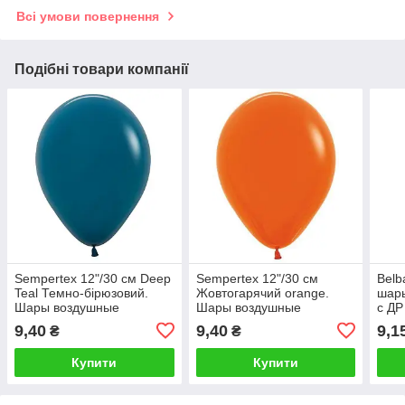
Всі умови повернення
Подібні товари компанії
Sempertex 12"/30 см Deep
Sempertex 12"/30 см
Вelb
Teal Темно-бірюзовий.
Жовтогарячий orange.
шары
Шары воздушные
Шары воздушные
с Д
латексные пастель
латексные пастель
Мін.
9,40
9,40
9,1
₴
₴
Мін.замовлення 5 шт
Мін.замовлення 5 шт
Купити
Купити