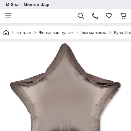
MrShar - Мистер Шар
Каталог
Фольговані кульки
Без малюнка
Куля Зір