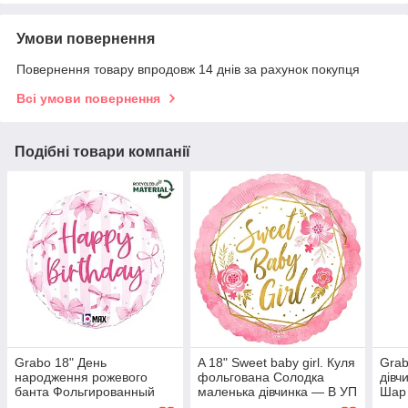
Умови повернення
Повернення товару впродовж 14 днів за рахунок покупця
Всі умови повернення
Подібні товари компанії
Grabo 18" День
A 18" Sweet baby girl. Куля
Grab
народження рожевого
фольгована Солодка
дівч
банта Фольгированный
маленька дівчинка — В УП
Шар 
шар - В УП
УП.