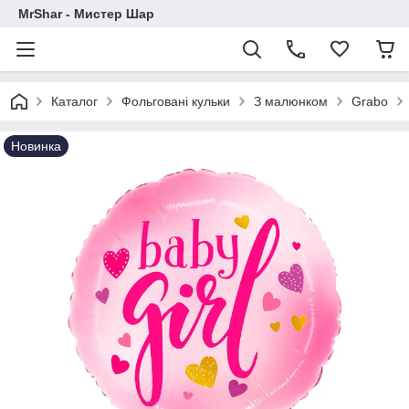
MrShar - Мистер Шар
Каталог
Фольговані кульки
З малюнком
Grabo
Новинка