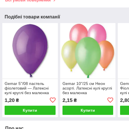
Всі умови повернення
Подібні товари компанії
Gemar 5"/08 пастель
Gemar 10"/25 см Неон
Gema
фіолетовий — Латексні
асорті. Латексні кулі круглі
Фіол
кулі круглі без малюнка
без малюнка
кулі
1,20
2,15
2,8
₴
₴
Купити
Купити
Про нас