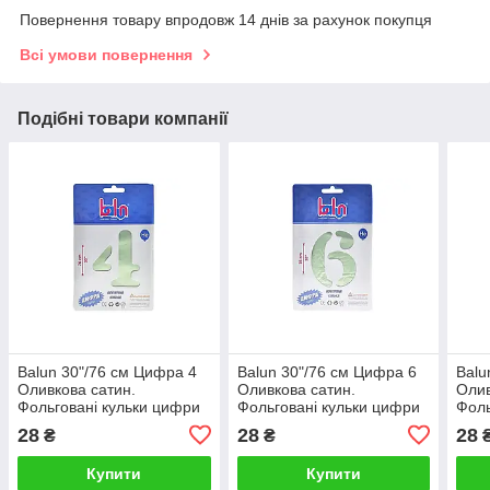
Повернення товару впродовж 14 днів за рахунок покупця
Всі умови повернення
Подібні товари компанії
Balun 30"/76 см Цифра 4
Balun 30"/76 см Цифра 6
Balu
Оливкова сатин.
Оливкова сатин.
Олив
Фольговані кульки цифри
Фольговані кульки цифри
Фоль
28
28
28
₴
₴
Купити
Купити