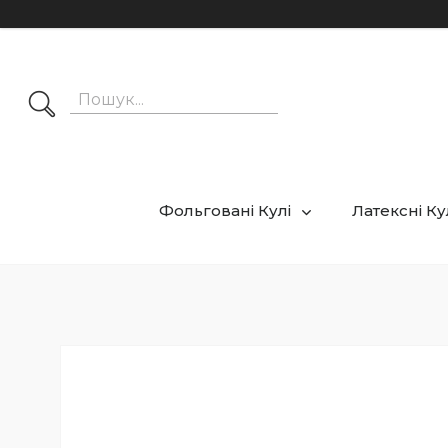
Фольговані Кулі
Латексні К