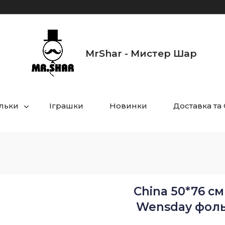
MrShar - Мистер Шар
ульки
Іграшки
Новинки
Доставка та
China 50*76 с
Wensday фоль