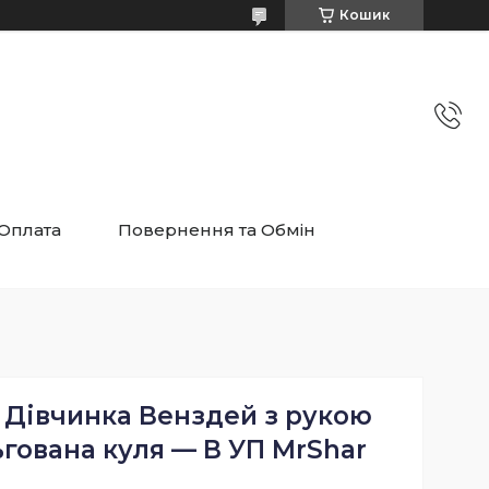
Кошик
 Оплата
Повернення та Обмін
м Дівчинка Венздей з рукою
гована куля — В УП MrShar