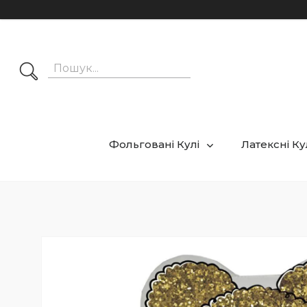
Фольговані Кулі
Латексні К