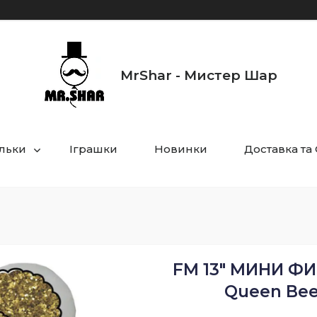
MrShar - Мистер Шар
ульки
Іграшки
Новинки
Доставка та
FМ 13" МИНИ ФИ
Queen Be