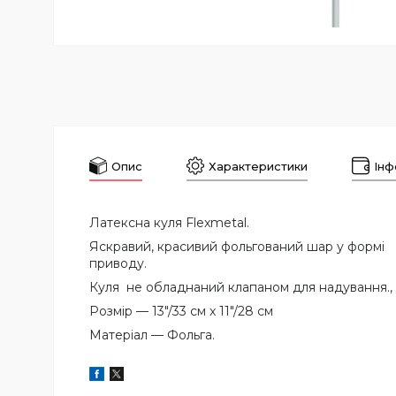
Опис
Характеристики
Інф
Латексна куля Flexmetal.
Яскравий, красивий фольгований шар у формі L
приводу.
Куля не обладнаний клапаном для надування.,
Розмір — 13"/33 см x 11"/28 см
Матеріал — Фольга.