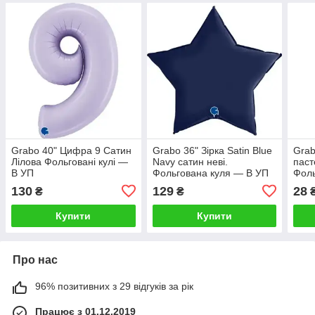
Grabo 40" Цифра 9 Сатин
Grabo 36" Зірка Satin Blue
Grab
Лілова Фольговані кулі —
Navy сатин неві.
паст
В УП
Фольгована куля — В УП
Фоль
130
129
28
₴
₴
Купити
Купити
Про нас
96% позитивних з 29 відгуків за рік
Працює з 01.12.2019