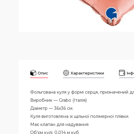
Опис
Характеристики
Інф
Фольгована куля у формі серця, призначений д
Виробник — Grabo (Італія)
Діаметр — 36х36 см.
Куля виготовлена зі щільної полімерної плівки.
Має клапан для надування
Об'єм кулі: 0,014 м куб