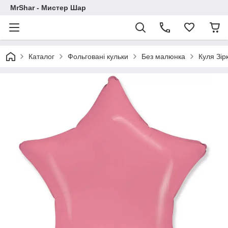
MrShar - Мистер Шар
Каталог
Фольговані кульки
Без малюнка
Куля Зір