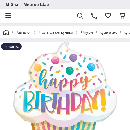
MrShar - Мистер Шар
Каталог
Фольговані кульки
Фігури
Qualatex
Q 
Новинка