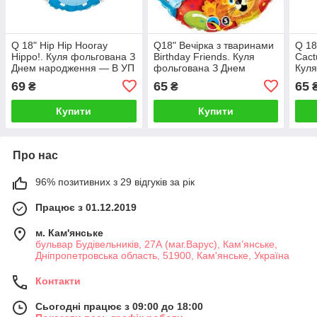
Q 18" Hip Hip Hooray
Q18" Вечірка з тваринами
Q 18
Hippo!. Куля фольгована З
Birthday Friends. Куля
Cact
Днем народження — В УП
фольгована З Днем
Куля
народження. Джунглі, В
Днем
69
65
65
₴
₴
УП
Купити
Купити
Про нас
96% позитивних з 29 відгуків за рік
Працює з 01.12.2019
м. Кам'янське
бульвар Будівельників, 27А (маг.Варус), Кам’янське,
Дніпропетровська область, 51900, Кам'янське, Україна
Контакти
Сьогодні працює з 09:00 до 18:00