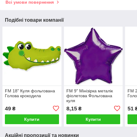
Всі умови повернення
Подібні товари компанії
FM 18" Куля фольгована
FM 9" Мінізірка металік
FM 2
Голова крокодила
фіолетова Фольгована
Голо
куля
49
8,15
51
₴
₴
Купити
Купити
Акційні пропозиції та новинки