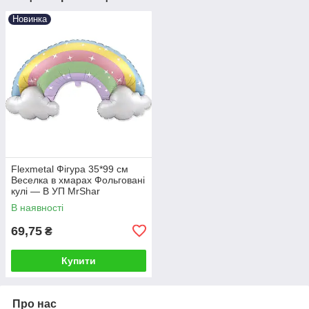
Новинка
Flexmetal Фігура 35*99 см
Веселка в хмарах Фольговані
кулі — В УП MrShar
В наявності
69,75
₴
Купити
Про нас