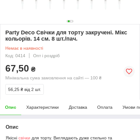
Party Deco Свічки для торту закручені. Мікс
кольорів. 14 см. 8 шт./пач.
Немає в наявності
Код: 0414
Опт і роздріб
67,50
₴
Мінімальна сума замовлення на сайті — 100 ₴
56,25 ₴
від 2 шт.
Опис
Характеристики
Доставка
Оплата
Умови п
Опис
Якісні
свічки
для торту. Виглядають дуже стильно та