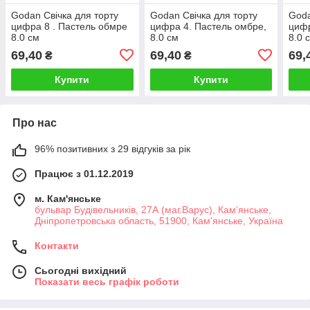
Godan Свічка для торту
Godan Свічка для торту
Goda
цифра 8 . Пастель обмре
цифра 4. Пастель омбре,
цифр
8.0 см
8.0 см
8.0 
69,40
69,40
69,
₴
₴
Купити
Купити
Про нас
96% позитивних з 29 відгуків за рік
Працює з 01.12.2019
м. Кам'янське
бульвар Будівельників, 27А (маг.Варус), Кам’янське,
Дніпропетровська область, 51900, Кам'янське, Україна
Контакти
Сьогодні вихідний
Показати весь графік роботи