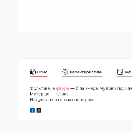
Опис
Характеристики
Інф
Фольгована
фігура
— біла хмара. Чудово підійде 
Матеріал — плівка
Надувається гелієм і повітрям.