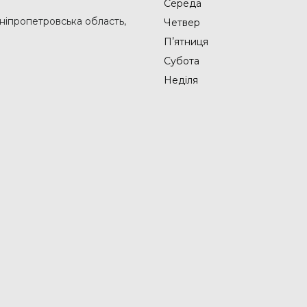
Середа
Дніпропетровська область,
Четвер
Пʼятниця
Субота
Неділя