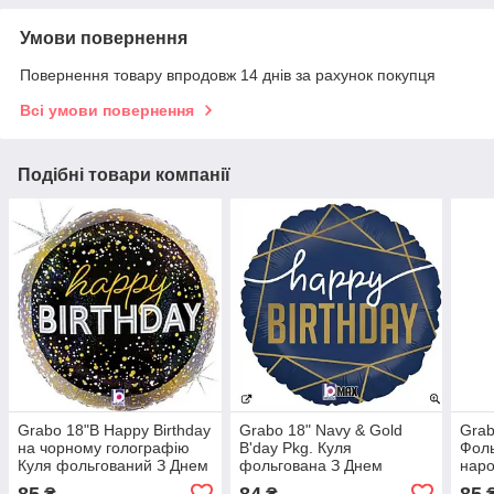
Умови повернення
Повернення товару впродовж 14 днів за рахунок покупця
Всі умови повернення
Подібні товари компанії
Grabo 18"B Happy Birthday
Grabo 18" Navy & Gold
Grab
на чорному голографію
B'day Pkg. Куля
Фоль
Куля фольгований З Днем
фольгована З Днем
нар
народження — В УП
народження — В УП
85
84
85