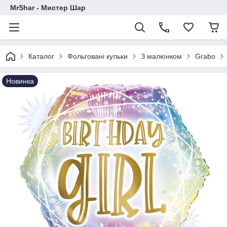
MrShar - Мистер Шар
Каталог
Фольговані кульки
З малюнком
Grabo
Новинка