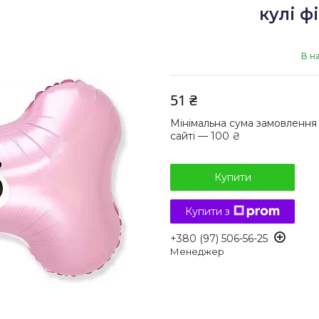
кулі ф
В н
51 ₴
Мінімальна сума замовлення
сайті — 100 ₴
Купити
Купити з
+380 (97) 506-56-25
Менеджер