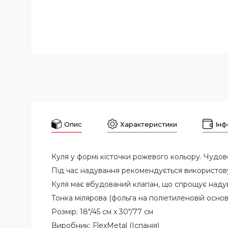
Опис
Характеристики
Інф
Куля у формі кісточки рожевого кольору. Чудово 
Під час надування рекомендується використову
Куля має вбудований клапан, що спрощує наду
Тонка мілярова (фольга на поліетиленовій основ
Розмір: 18"/45 см x 30"/77 см
Виробник: FlexMetal (Іспанія)