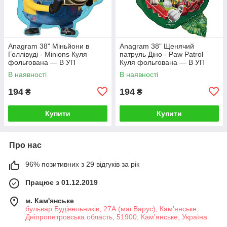
Аnagram 38" Міньйони в
Аnagram 38" Щенячий
Голлівуді - Minions Куля
патруль Діно - Paw Patrol
фольгована — В УП
Куля фольгована — В УП
В наявності
В наявності
194
194
₴
₴
Купити
Купити
Про нас
96% позитивних з 29 відгуків за рік
Працює з 01.12.2019
м. Кам'янське
бульвар Будівельників, 27А (маг.Варус), Кам’янське,
Дніпропетровська область, 51900, Кам'янське, Україна