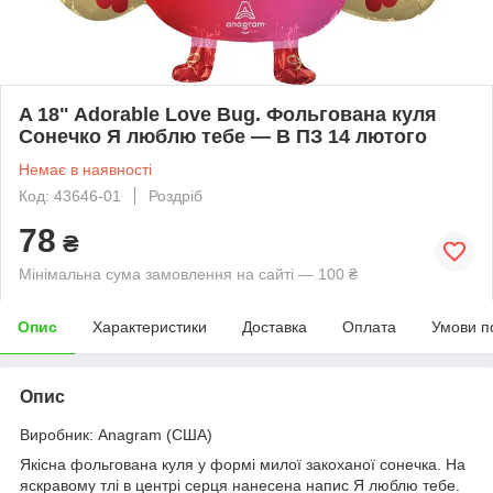
A 18" Adorable Love Bug. Фольгована куля
Сонечко Я люблю тебе — В ПЗ 14 лютого
Немає в наявності
Код: 43646-01
Роздріб
78
₴
Мінімальна сума замовлення на сайті — 100 ₴
Опис
Характеристики
Доставка
Оплата
Умови п
Опис
Виробник: Anagram (США)
Якісна фольгована куля у формі милої закоханої сонечка. На
яскравому тлі в центрі серця нанесена напис Я люблю тебе.