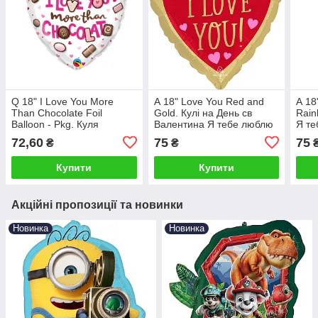
Q 18" I Love You More
А 18" Love You Red and
А 18
Than Chocolate Foil
Gold. Кулі на День св
Rain
Balloon - Pkg. Куля
Валентина Я тебе люблю
Я те
фольгована Серце. УП 14
— В УП 14 лютого
люто
72,60
75
75
₴
₴
лютого
Купити
Купити
Акційні пропозиції та новинки
Новинка
Новинка