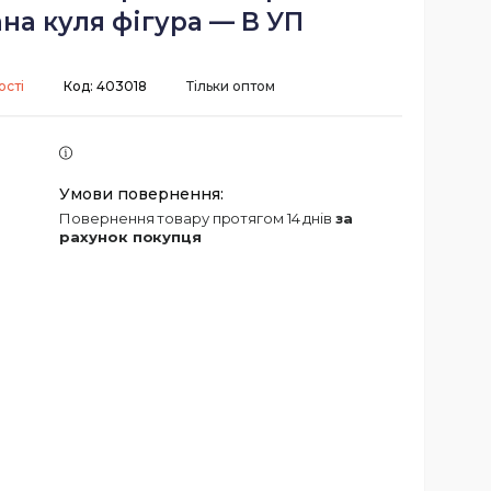
на куля фігура — В УП
ості
Код:
403018
Тільки оптом
повернення товару протягом 14 днів
за
рахунок покупця