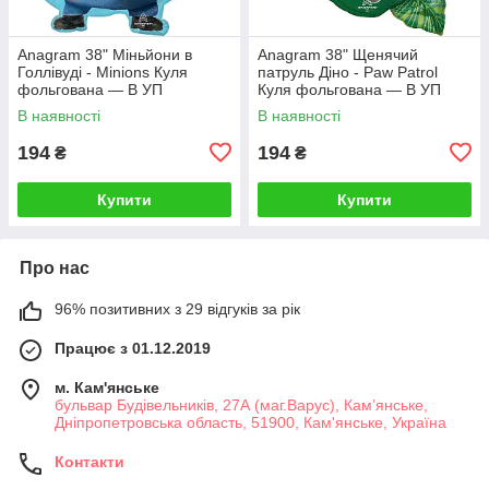
Аnagram 38" Міньйони в
Аnagram 38" Щенячий
Голлівуді - Minions Куля
патруль Діно - Paw Patrol
фольгована — В УП
Куля фольгована — В УП
В наявності
В наявності
194
194
₴
₴
Купити
Купити
Про нас
96% позитивних з 29 відгуків за рік
Працює з 01.12.2019
м. Кам'янське
бульвар Будівельників, 27А (маг.Варус), Кам’янське,
Дніпропетровська область, 51900, Кам'янське, Україна
Контакти