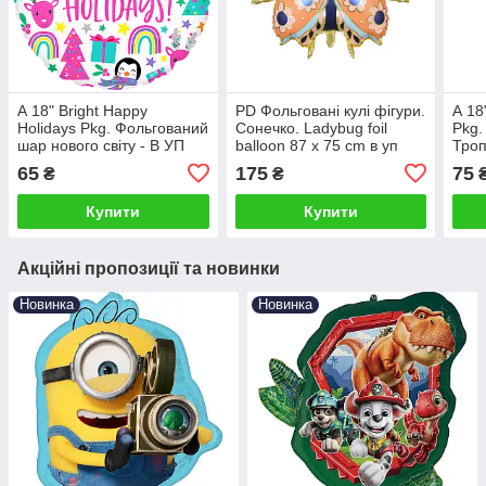
А 18" Bright Happy
PD Фольговані кулі фігури.
А 18
Holidays Pkg. Фольгований
Сонечко. Ladybug foil
Pkg.
шар нового світу - В УП
balloon 87 x 75 cm в уп
Троп
65
175
75
₴
₴
Купити
Купити
Акційні пропозиції та новинки
Новинка
Новинка