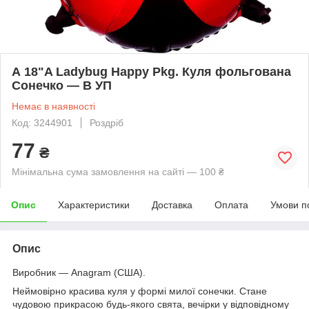
А 18"A Ladybug Happy Pkg. Куля фольгована
Сонечко — В УП
Немає в наявності
Код: 3244901
Роздріб
77
₴
Мінімальна сума замовлення на сайті — 100 ₴
Опис
Характеристики
Доставка
Оплата
Умови п
Опис
Виробник — Anagram (США).
Неймовірно красива куля у формі милої сонечки. Стане
чудовою прикрасою будь-якого свята, вечірки у відповідному