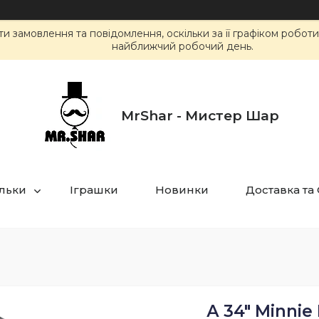
 замовлення та повідомлення, оскільки за її графіком робот
найближчий робочий день.
MrShar - Мистер Шар
ульки
Іграшки
Новинки
Доставка та
А 34" Minnie