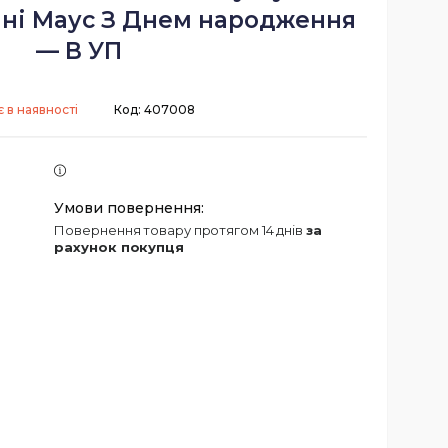
нні Маус З Днем народження
— В УП
 в наявності
Код:
407008
повернення товару протягом 14 днів
за
рахунок покупця