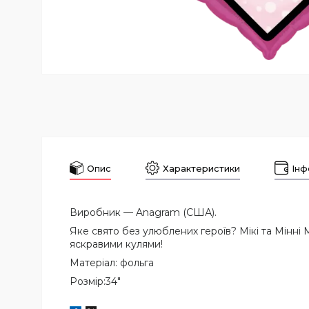
Опис
Характеристики
Інф
Виробник — Anagram (США).
Яке свято без улюблених героїв? Мікі та Мінні 
яскравими кулями!
Матеріал: фольга
Розмір:34"