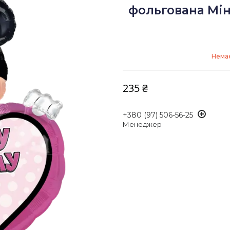
фольгована Мі
Немає
235 ₴
+380 (97) 506-56-25
Менеджер